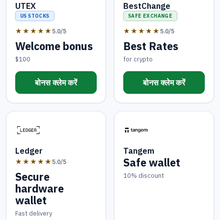
UTEX
BestChange
US STOCKS
SAFE EXCHANGE
★★★★★
★★★★★
5.0/5
5.0/5
Welcome bonus
Best Rates
$100
for crypto
बोनस क्लेम करें
बोनस क्लेम करें
Ledger
Tangem
Safe wallet
★★★★★
5.0/5
Secure
10% discount
hardware
wallet
Fast delivery