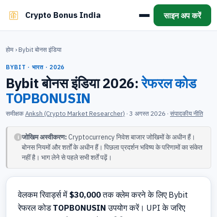
Crypto Bonus India
साइन अप करें
होम
›
Bybit बोनस इंडिया
BYBIT · भारत · 2026
Bybit बोनस इंडिया 2026:
रेफरल कोड
TOPBONUSIN
समीक्षक
Anksh (Crypto Market Researcher)
·
3 अगस्त 2026
·
संपादकीय नीति
जोखिम अस्वीकरण:
Cryptocurrency निवेश बाजार जोखिमों के अधीन हैं।
बोनस नियमों और शर्तों के अधीन हैं। पिछला प्रदर्शन भविष्य के परिणामों का संकेत
नहीं है। भाग लेने से पहले सभी शर्तें पढ़ें।
वेलकम रिवार्ड्स में
$30,000
तक क्लेम करने के लिए Bybit
रेफरल कोड
TOPBONUSIN
उपयोग करें। UPI के जरिए