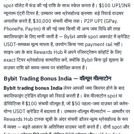
spot वॉलेट में फंड की गई राशि के साथ स्केल करता है। $100 UPI/INR
न्यूनतम एंट्री टियर है; उच्चतर जमा थ्रेसहोल्ड क्रमशः बड़े रिवार्ड वाउचर
अनलॉक करते हैं, $30,000 संचयी सीमा तक। P2P UPI (GPay,
PhonePe, Paytm) से की गई जमा किसी भी अन्य जमा विधि की तरह
क्वालिफाइंग के लिए मानी जाती है — Bybit आपके spot अकाउंट में क्रेडिट
USDT-समकक्ष मूल्य मापता है, उपयोग किया गया payment rail नहीं।
साइन-अप के बाद Rewards Hub में अपने रजिस्ट्रेशन कोहॉर्ट के लिए
exact टियर थ्रेसहोल्ड सत्यापित करें, क्योंकि Bybit बिना पूर्व सूचना के
वाउचर राशि को समय-समय पर संशोधित करता है।
Bybit Trading Bonus India — वॉल्यूम मील्सटोन
Bybit trading bonus India
लेयर आपकी जमा क्लियर होने के बाद
क्वालिफाइंग ट्रेडिंग वॉल्यूम को रिवार्ड करती है। बेस मील्सटोन spot या
डेरिवेटिव्स में $100 संचयी वॉल्यूम है, जो $50 पहला-जमा वाउचर को क्लेम-
योग्य USDT क्रेडिट में बदलता है। उच्चतर-वॉल्यूम मील्सटोन — आमतौर पर
Rewards Hub टास्क सूची के अंदर संचयी डॉलर-मूल्य थ्रेसहोल्ड के रूप
में व्यक्त — बढ़ते आकार के अतिरिक्त वाउचर जारी करते हैं। दोनों spot और