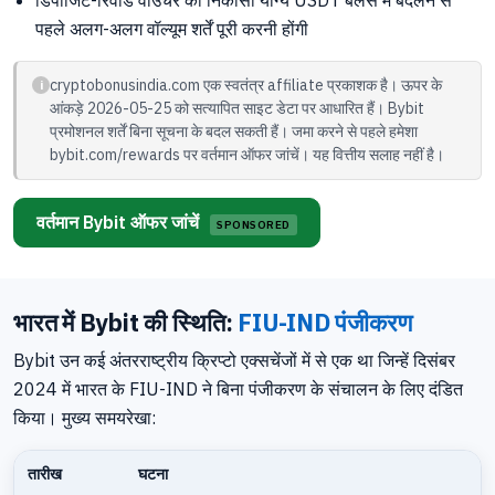
पहले अलग-अलग वॉल्यूम शर्तें पूरी करनी होंगी
cryptobonusindia.com एक स्वतंत्र affiliate प्रकाशक है। ऊपर के
आंकड़े 2026-05-25 को सत्यापित साइट डेटा पर आधारित हैं। Bybit
प्रमोशनल शर्तें बिना सूचना के बदल सकती हैं। जमा करने से पहले हमेशा
bybit.com/rewards पर वर्तमान ऑफर जांचें। यह वित्तीय सलाह नहीं है।
वर्तमान Bybit ऑफर जांचें
SPONSORED
भारत में Bybit की स्थिति:
FIU-IND पंजीकरण
Bybit उन कई अंतरराष्ट्रीय क्रिप्टो एक्सचेंजों में से एक था जिन्हें दिसंबर
2024 में भारत के FIU-IND ने बिना पंजीकरण के संचालन के लिए दंडित
किया। मुख्य समयरेखा:
तारीख
घटना