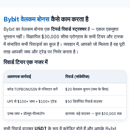
Bybit वेलकम बोनस
कैसे काम करता है
Bybit का वेलकम बोनस एक
टियर्ड रिवार्ड स्ट्रक्चर
है — एकल एकमुश्त
भुगतान नहीं। विज्ञापित $30,000 सीमा प्रोग्राम के सभी टियर और टास्क
में संभावित सभी रिवार्ड्स का कुल है। व्यवहार में, आपको जो मिलता है वह पूरी
तरह आपकी जमा और ट्रेड पर निर्भर करता है।
रिवार्ड टियर एक नजर में
आवश्यक कार्रवाई
रिवार्ड (सांकेतिक)
कोड TOPBONUSIN से रजिस्टर करें
$20 वेलकम कूपन (जमा के बिना)
UPI से $100+ जमा + $100+ ट्रेड
$50 डिपॉजिट रिवार्ड वाउचर
उच्च जमा + वॉल्यूम मील्सटोन
क्रमशः बड़े वाउचर — कुल $30,000 तक
सभी रिवार्ड वाउचर
USDT
के रूप में क्रेडिट होते हैं और आपके Bybit