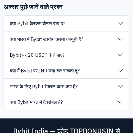
अक्सर पूछे जाने वाले प्रश्न
क्या Bybit वेलकम बोनस देता है?
क्या भारत में Bybit उपयोग करना कानूनी है?
Bybit पर 20 USDT कैसे पाएं?
क्या मैं Bybit पर INR जमा कर सकता हूं?
भारत के लिए Bybit रेफरल कोड क्या है?
क्या Bybit भारत में टैक्सेबल है?
Bybit India — कोड TOPBONUSIN से