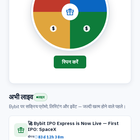
$
$
स्पिन करें
अभी लाइव
लाइव
Bybit पर सक्रिय प्रोमो, लिस्टिंग और इवेंट — जल्दी खत्म होने वाले पहले।
🚀 Bybit IPO Express is Now Live — First
IPO: SpaceX
83d 12h 38m
बोनस