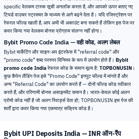
specific वेलकम टास्क सूची अनलॉक करता है, और आपको ऊपर बताए गए
टियर्ड वाउचर स्ट्रक्चर के माध्यम से आगे बढ़ने देता है। यदि रजिस्ट्रेशन पर
रेफरल फील्ड खाली है, आप अभी भी अकाउंट बना सकते हैं लेकिन इस पेज पर
कवर किया गया वेलकम बोनस प्रोग्राम संलग्न नहीं होगा।
Bybit Promo Code India — वही कोड, अलग लेबल
Bybit मार्केटिंग और साइन-अप इंटरफेस में "referral code" और
"promo code" शब्द परस्पर विनिमय के रूप में उपयोग होते हैं।
Bybit
promo code India
रेफरल कोड के समान मूल्य है:
TOPBONUSIN
।
कुछ कैंपेन लैंडिंग पेज इसे "Promo Code" इनपुट फील्ड में मांगते हैं और
अन्य "Referral Code" का उपयोग करते हैं — दोनों फील्ड कोड स्वीकार
करते हैं, और परिणामी बोनस असाइनमेंट समान है। भारत-केवल कोई अलग
प्रोमो कोड नहीं है जो अलग रिवार्ड्स देता हो; TOPBONUSIN इस पेज की
शर्तों द्वारा कवर किया गया एकमात्र सक्रिय कोड है।
Bybit UPI Deposits India — INR ऑन-रैंप