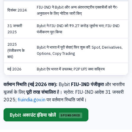
FIU-IND ने Bybit और अन्य अंतरराष्ट्रीय एक्सचेंजों को गैर-
दिसंबर 2024
अनुपालन के लिए नोटिस जारी किए
31 जनवरी
Bybit ने FIU-IND को ₹9.27 करोड़ जुर्माना भरा; FIU-IND
2025
पंजीकरण पूरा किया
2025
Bybit ने भारत में पूरी सेवाएं फिर शुरू कीं: Spot, Derivatives,
(पंजीकरण के
Options, Copy Trading
बाद)
मई 2026
Bybit ऐप भारत में उपलब्ध; P2P UPI जमा सक्रिय
वर्तमान स्थिति (मई 2026 तक):
Bybit
FIU-IND पंजीकृत
और भारतीय
यूजर्स के लिए
पूरी तरह संचालित
है। स्रोत: FIU-IND आदेश 31 जनवरी
2025;
fiuindia.gov.in
पर वर्तमान स्थिति जांचें।
Bybit अकाउंट इंडिया खोलें
SPONSORED