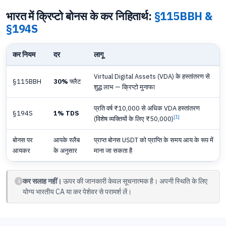
भारत में क्रिप्टो बोनस के कर निहितार्थ:
§115BBH &
§194S
कर नियम
दर
लागू
Virtual Digital Assets (VDA) के हस्तांतरण से
§115BBH
30%
फ्लैट
शुद्ध लाभ — क्रिप्टो मुनाफा
प्रति वर्ष ₹10,000 से अधिक VDA हस्तांतरण
§194S
1% TDS
[1]
(विशेष व्यक्तियों के लिए ₹50,000)
बोनस पर
आपके स्लैब
प्राप्त बोनस USDT को प्राप्ति के समय आय के रूप में
आयकर
के अनुसार
माना जा सकता है
कर सलाह नहीं।
ऊपर की जानकारी केवल सूचनात्मक है। अपनी स्थिति के लिए
योग्य भारतीय CA या कर पेशेवर से परामर्श लें।