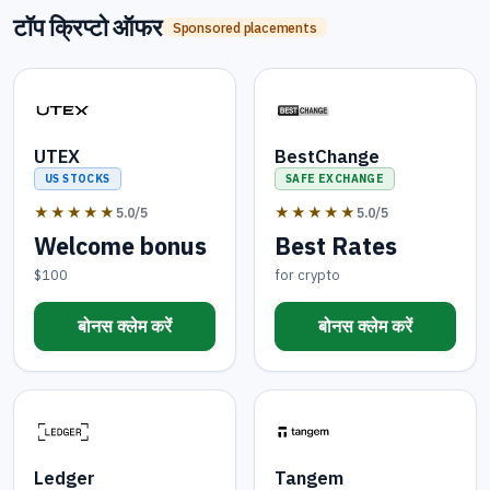
टॉप क्रिप्टो ऑफर
Sponsored placements
UTEX
BestChange
US STOCKS
SAFE EXCHANGE
★★★★★
★★★★★
5.0/5
5.0/5
Welcome bonus
Best Rates
$100
for crypto
बोनस क्लेम करें
बोनस क्लेम करें
Ledger
Tangem